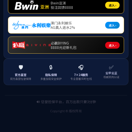
项目申报
402永利集团官网
成果申报
402永利集团官网
科研项目
402永利集团官网
科研成果
402永利集团官网
科研平台
402cc永利集团召
科研团队
402永利集团官网入口《Tow
402永利集团官网
402永利集团官网入口《Digit
海南大学“热带海洋