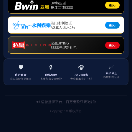
学习教育
校企携手谋发展,党
402cc永利集团
版权所有：402永
版权所有：402永
402cc永利集团
402cc永利集团
版权所有：402永
聂清斌副校长来我
骆清铭校长一行到4