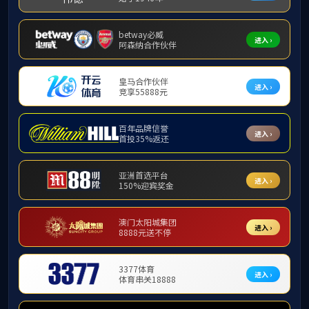
402cc永利官网
党建动态
党建工作
402cc永利集团
基层组织
402cc永利集团
党建动态
402cc永利集团