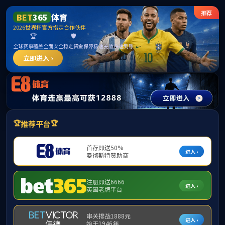
******
402永利(集团)有限责任公司
首页
学院概况
402CC永利官网
师资队