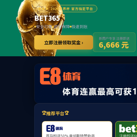
******
首页
学院概况
402CC永利官网