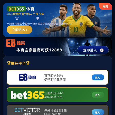
******
402永利(集团)有限责任公司
首页
学院概况
402CC永利官网
师资队