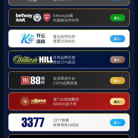
首页
通知公告
学院新闻
4
通知公告
教研动态